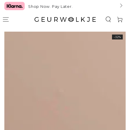
GA NAAR TEKST
Shop Now. Pay Later.
Winkelwag
GA NAAR
–32%
PRODUCTINFORMATIE