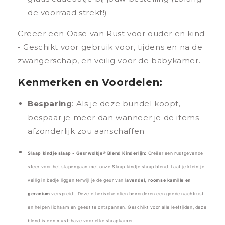
de voorraad strekt!)
Creëer een Oase van Rust voor ouder en kind
- Geschikt voor gebruik voor, tijdens en na de
zwangerschap, en veilig voor de babykamer.
Kenmerken en Voordelen:
Besparing
:
Als je deze bundel koopt,
bespaar je meer dan wanneer je de items
afzonderlijk zou aanschaffen
Slaap kindje slaap - Geurwolkje® Blend Kinderlijn:
Creëer een rustgevende
sfeer voor het slapengaan met onze Slaap kindje slaap blend. Laat je kleintje
veilig in bedje liggen terwijl je de geur van
lavendel, roomse kamille en
geranium
verspreidt. Deze etherische oliën bevorderen een goede nachtrust
en helpen lichaam en geest te ontspannen. Geschikt voor alle leeftijden, deze
blend is een must-have voor elke slaapkamer.