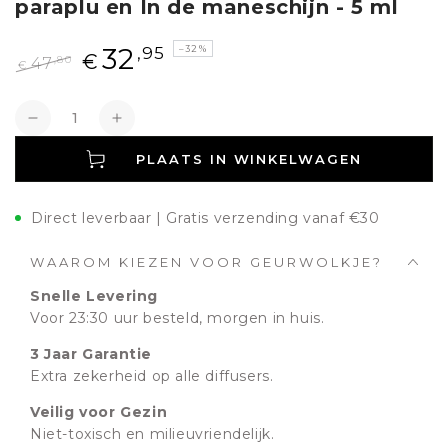
paraplu en In de maneschijn - 5 ml
32
,95
–32%
€
,80
47
€
Normale
Aanbiedingsprijs
prijs
Aantal
Verlagen
Verhogen
PLAATS IN WINKELWAGEN
Direct leverbaar | Gratis verzending vanaf €30
WAAROM KIEZEN VOOR GEURWOLKJE?
Snelle Levering
Voor 23:30 uur besteld, morgen in huis.
3 Jaar Garantie
Extra zekerheid op alle diffusers.
Veilig voor Gezin
Niet-toxisch en milieuvriendelijk.