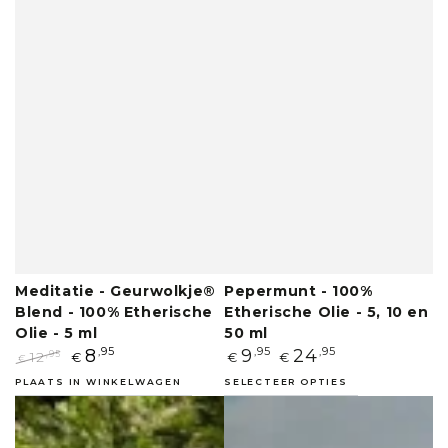
Meditatie - Geurwolkje®
Pepermunt - 100%
Blend - 100% Etherische
Etherische Olie - 5, 10 en
Olie - 5 ml
50 ml
Normale
8
,95
9
,95
24
,95
12
,95
€
€
€
€
prijs
Normale
Aanbiedingsprijs
PLAATS IN WINKELWAGEN
SELECTEER OPTIES
prijs