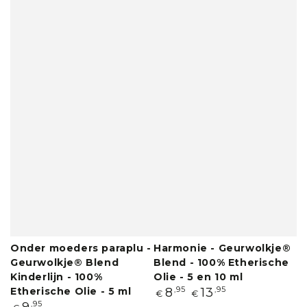
Onder moeders paraplu -
Harmonie - Geurwolkje®
Geurwolkje® Blend
Blend - 100% Etherische
Kinderlijn - 100%
Olie - 5 en 10 ml
Normale
Etherische Olie - 5 ml
8
,95
13
,95
€
€
prijs
Normale
9
,95