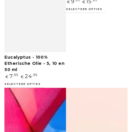
Normale
9
,95
15
,95
€
€
prijs
SELECTEER OPTIES
Eucalyptus - 100%
Etherische Olie - 5, 10 en
50 ml
Normale
7
,95
24
,95
€
€
prijs
SELECTEER OPTIES