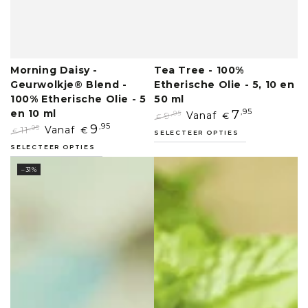
Morning Daisy -
Tea Tree - 100%
Geurwolkje® Blend -
Etherische Olie - 5, 10 en
100% Etherische Olie - 5
50 ml
en 10 ml
7
,95
9
Vanaf
,95
€
€
9
,95
Normale
Aanbiedingsprijs
11
Vanaf
,95
€
€
SELECTEER OPTIES
prijs
Normale
Aanbiedingsprijs
SELECTEER OPTIES
prijs
–31%