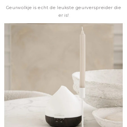
Geurwolkje is echt de leukste geurverspreider die
er is!