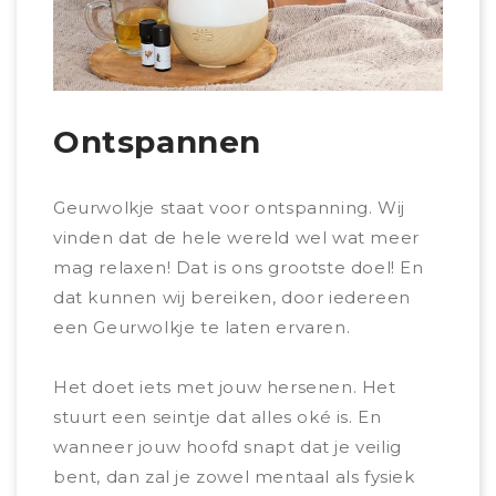
Ontspannen
Sl
Geurwolkje staat voor ontspanning. Wij
Hmmm
vinden dat de hele wereld wel wat meer
belan
mag relaxen! Dat is ons grootste doel! En
de b
dat kunnen wij bereiken, door iedereen
noem
een Geurwolkje te laten ervaren.
Door
Het doet iets met jouw hersenen. Het
ontsp
stuurt een seintje dat alles oké is. En
beter
wanneer jouw hoofd snapt dat je veilig
Teven
bent, dan zal je zowel mentaal als fysiek
je v