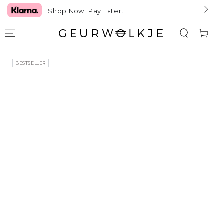
GA NAAR TEKST
Shop Now. Pay Later.
Winkelwag
GA NAAR
BESTSELLER
PRODUCTINFORMATIE