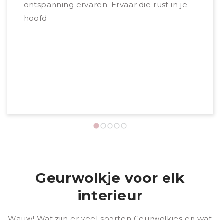
ontspanning ervaren. Ervaar die rust in je
natuu
hoofd
je ui
ener
Daar
slaap
toch 
Geurwolkje voor elk
interieur
Wauw! Wat zijn er veel soorten Geurwolkjes en wat