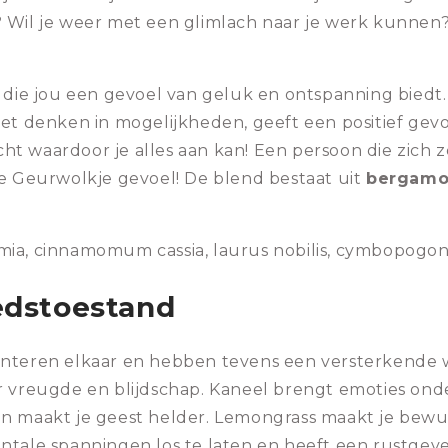
 Wil je weer met een glimlach naar je werk kunnen?
 die jou een gevoel van geluk en ontspanning biedt. 
et denken in mogelijkheden, geeft een positief gevo
cht waardoor je alles aan kan! Een persoon die zich ze
te Geurwolkje gevoel! De blend bestaat uit
bergamot
amia, cinnamomum cassia, laurus nobilis, cymbopogon c
edstoestand
enteren elkaar en hebben tevens een versterkende
r vreugde en blijdschap. Kaneel brengt emoties onde
n maakt je geest helder. Lemongrass maakt je bewust
ntale spanningen los te laten en heeft een rustgeve