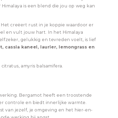
 Himalaya is een blend die jou op weg kan
Het creëert rust in je koppie waardoor er
el en vult jouw hart. In het Himalaya
lfzeker, gelukkig en tevreden voelt, is lief
, cassia kaneel, laurier, lemongrass en
itratus, amyris balsamifera.
 werking. Bergamot heeft een troostende
r controle en biedt innerlijke warmte.
 van jezelf, je omgeving en het hier-en-
nde werking bij angst.