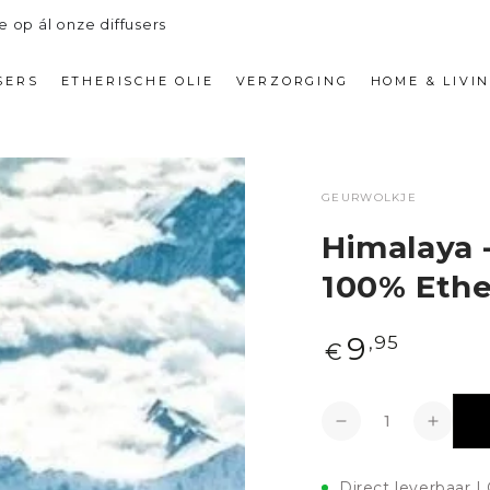
e op ál onze diffusers
SERS
ETHERISCHE OLIE
VERZORGING
HOME & LIVI
GEURWOLKJE
Himalaya 
100% Ether
Normale
9
,95
€
prijs
Aantal
Verlagen
Verho
Direct leverbaar |