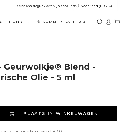
Land
Over ons
Blog
Reviews
Mijn account
Nederland (EUR €)
Inloggen
Winkelwage
NG
BUNDELS
🌞 SUMMER SALE 50%
- Geurwolkje® Blend -
ische Olie - 5 ml
PLAATS IN WINKELWAGEN
gen
 Gratis verzending vanaf €30