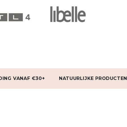
ANAF €30+
NATUURLIJKE PRODUCTEN
3