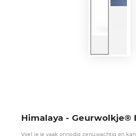
Himalaya - Geurwolkje® B
Voel je je vaak onnodig zenuwachtig en kan je