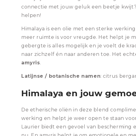
connectie met jouw geluk een beetje kwijt?
helpen!
Himalaya is een olie met een sterke werking
meer ruimte is voor vreugde. Het helpt je m
gebergte is alles mogelijk en je voelt de kra
naar zichzelf én naar anderen toe. Het ech
amyris
.
Latijnse / botanische namen
: citrus berg
Himalaya en jouw gemo
De etherische oliën in deze blend complim
werking en helpt je weer open te staan voo
Laurier biedt een gevoel van bescherming e
nu. En amyris helpt je om emotionele en me