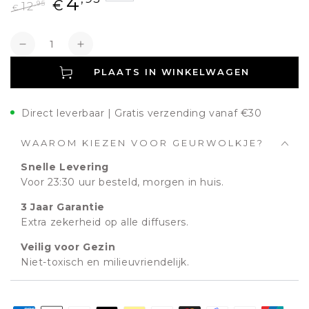
4
€
,95
12
€
Normale
Aanbiedingsprijs
prijs
Aantal
Verlagen
Verhogen
PLAATS IN WINKELWAGEN
Direct leverbaar | Gratis verzending vanaf €30
WAAROM KIEZEN VOOR GEURWOLKJE?
Snelle Levering
Voor 23:30 uur besteld, morgen in huis.
3 Jaar Garantie
Extra zekerheid op alle diffusers.
Veilig voor Gezin
Niet-toxisch en milieuvriendelijk.