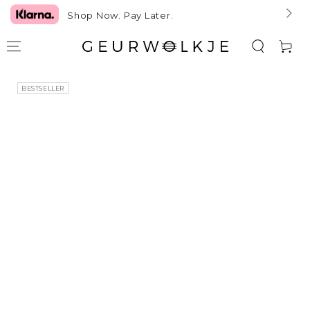
GA NAAR TEKST
Shop Now. Pay Later.
Winkelwag
GA NAAR
BESTSELLER
PRODUCTINFORMATIE