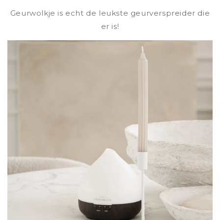
Geurwolkje is echt de leukste geurverspreider die
er is!