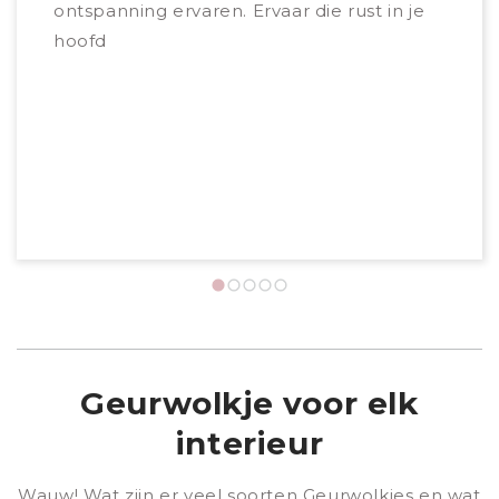
ontspanning ervaren. Ervaar die rust in je
natuu
hoofd
je ui
ener
Daar
slaap
toch 
Geurwolkje voor elk
interieur
Wauw! Wat zijn er veel soorten Geurwolkjes en wat