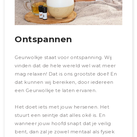
Ontspannen
Sl
Geurwolkje staat voor ontspanning. Wij
Hmmm
vinden dat de hele wereld wel wat meer
belan
mag relaxen! Dat is ons grootste doel! En
de b
dat kunnen wij bereiken, door iedereen
noem
een Geurwolkje te laten ervaren.
Door
Het doet iets met jouw hersenen. Het
ontsp
stuurt een seintje dat alles oké is. En
beter
wanneer jouw hoofd snapt dat je veilig
Teven
bent, dan zal je zowel mentaal als fysiek
je v