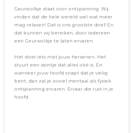
Geurwolkje staat voor ontspanning. Wij
Hmmm
vinden dat de hele wereld wel wat meer
belan
mag relaxen! Dat is ons grootste doel! En
de b
dat kunnen wij bereiken, door iedereen
noem
een Geurwolkje te laten ervaren.
Door
Het doet iets met jouw hersenen. Het
ontsp
stuurt een seintje dat alles oké is. En
beter
wanneer jouw hoofd snapt dat je veilig
Teven
bent, dan zal je zowel mentaal als fysiek
je v
ontspanning ervaren. Ervaar die rust in je
natuu
hoofd
je ui
ener
Daar
slaap