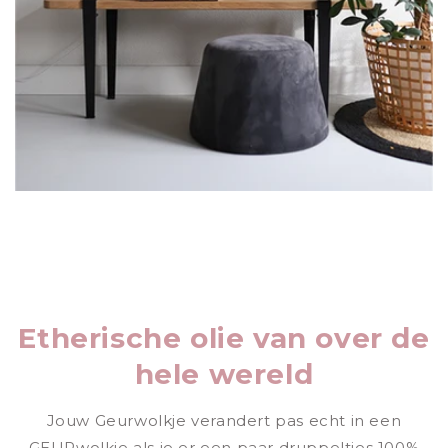
Etherische olie van over de
hele wereld
Jouw Geurwolkje verandert pas echt in een
GEURwolkje als je er een paar druppeltjes 100%