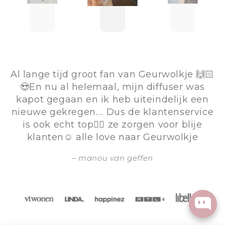
Al lange tijd groot fan van Geurwolkje 🙌🏻
😍En nu al helemaal, mijn diffuser was
kapot gegaan en ik heb uiteindelijk een
nieuwe gekregen…. Dus de klantenservice
is ook echt top👌🏻 ze zorgen voor blije
klanten☺️ alle love naar Geurwolkje
manou van geffen