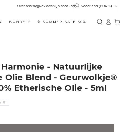
Land
Over ons
Blog
Reviews
Mijn account
Nederland (EUR €)
Inloggen
Winkelwage
NG
BUNDELS
🌞 SUMMER SALE 50%
 Harmonie - Natuurlijke
e Olie Blend - Geurwolkje®
0% Etherische Olie - 5ml
51%
prijs