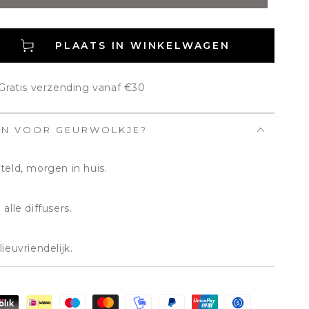
PLAATS IN WINKELWAGEN
gen
 Gratis verzending vanaf €30
EN VOOR GEURWOLKJE?
teld, morgen in huis.
alle diffusers.
ieuvriendelijk.