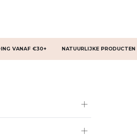
ANAF €30+
NATUURLIJKE PRODUCTEN
3