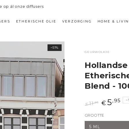
e op ál onze diffusers
SERS
ETHERISCHE OLIE
VERZORGING
HOME & LIVI
–51%
GEURWOLKJE
Hollandse
Etherisch
Blend - 10
5
,95
–
€
,95
11
€
Normale
Aanbiedings
GROOTTE
prijs
5 ML