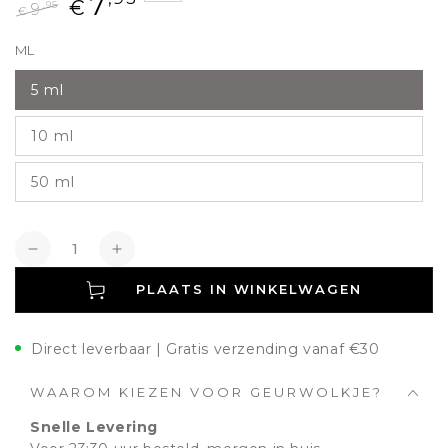
7
€
,95
9
€
Normale
Aanbiedingsprijs
ML
prijs
5 ml
10 ml
50 ml
Aantal
Verlagen
Verhogen
PLAATS IN WINKELWAGEN
Direct leverbaar | Gratis verzending vanaf €30
WAAROM KIEZEN VOOR GEURWOLKJE?
Snelle Levering