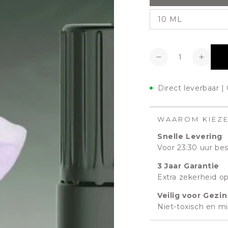
10 ML
Aantal
Verlagen
Verho
Direct leverbaar |
WAAROM KIEZ
Snelle Levering
Voor 23:30 uur bes
3 Jaar Garantie
Extra zekerheid op 
Veilig voor Gezin
Niet-toxisch en mil