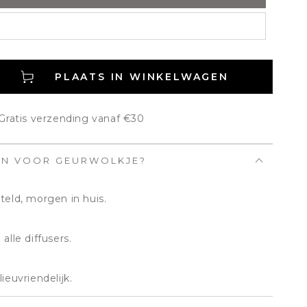
PLAATS IN WINKELWAGEN
gen
 Gratis verzending vanaf €30
EN VOOR GEURWOLKJE?
teld, morgen in huis.
alle diffusers.
ieuvriendelijk.