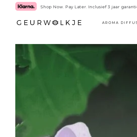
GA NAAR TEKST
Shop Now. Pay Later. Inclusief 3 jaar garanti
AROMA DIFFU
GA NAAR
PRODUCTINFORMATIE