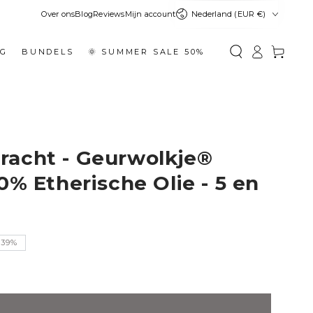
Land
Over ons
Blog
Reviews
Mijn account
Nederland (EUR €)
Inloggen
Winkelwage
NG
BUNDELS
🌞 SUMMER SALE 50%
acht - Geurwolkje®
0% Etherische Olie - 5 en
–39%
prijs