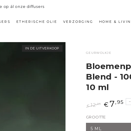
e op ál onze diffusers
SERS
ETHERISCHE OLIE
VERZORGING
HOME & LIVI
IN DE UITVERKOOP
GEURWOLKJE
Bloemenpr
Blend - 10
10 ml
7
,95
€
,95
12
€
Normale
Aanbiedings
GROOTTE
prijs
5 ML