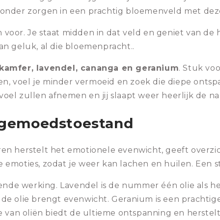
n zonder zorgen in een prachtig bloemenveld met dez
n voor. Je staat midden in dat veld en geniet van de 
n geluk, al die bloemenpracht..
kamfer, lavendel, cananga en geranium
. Stuk vo
men, voel je minder vermoeid en zoek die diepe onts
el zullen afnemen en jij slaapt weer heerlijk de na
 gemoedstoestand
n herstelt het emotionele evenwicht, geeft overzic
je emoties, zodat je weer kan lachen en huilen. Een s
rende werking. Lavendel is de nummer één olie als 
de olie brengt evenwicht. Geranium is een prachtig
e van oliën biedt de ultieme ontspanning en herstel