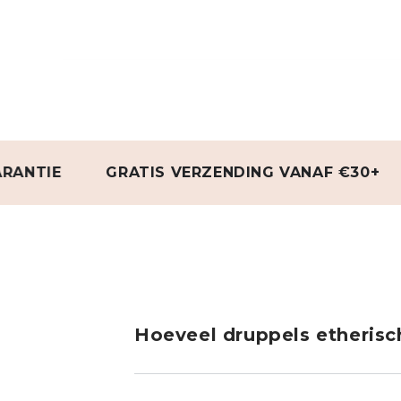
E
GRATIS VERZENDING VANAF €30+
NAT
Hoeveel druppels etherisch