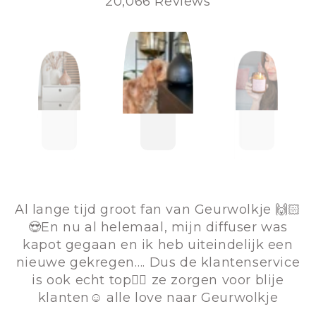
20,066 Reviews
Al lange tijd groot fan van Geurwolkje 🙌🏻
😍En nu al helemaal, mijn diffuser was
kapot gegaan en ik heb uiteindelijk een
nieuwe gekregen…. Dus de klantenservice
is ook echt top👌🏻 ze zorgen voor blije
klanten☺️ alle love naar Geurwolkje