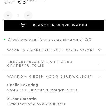
9
€
,95
11
€
Normale
Aanbiedingsprijs
prijs
Aantal
Verlagen
Verhogen
PLAATS IN WINKELWAGEN
Direct leverbaar | Gratis verzending vanaf €30
WAAR IS GRAPEFRUITOLIE GOED VOOR?
VEELGESTELDE VRAGEN OVER
GRAPEFRUITOLIE
WAAROM KIEZEN VOOR GEURWOLKJE?
Snelle Levering
Voor 23:30 uur besteld, morgen in huis.
3 Jaar Garantie
Extra zekerheid op alle diffusers.